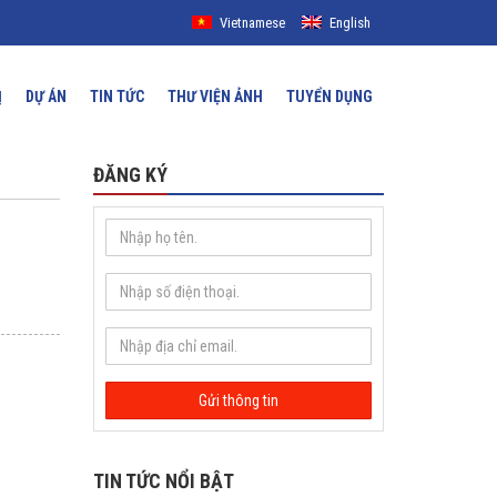
Vietnamese
English
Ị
DỰ ÁN
TIN TỨC
THƯ VIỆN ẢNH
TUYỂN DỤNG
ĐĂNG KÝ
TIN TỨC NỔI BẬT