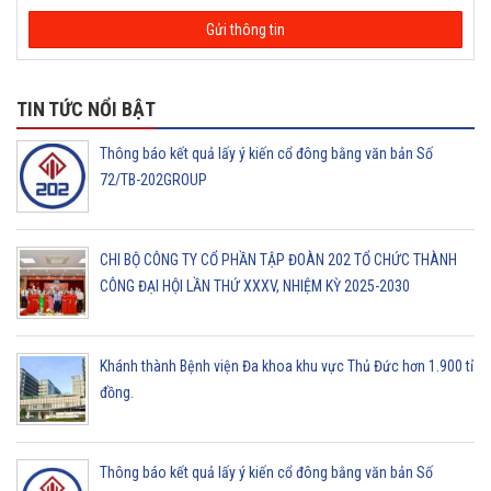
TIN TỨC NỔI BẬT
Thông báo kết quả lấy ý kiến cổ đông bằng văn bản Số
72/TB-202GROUP
CHI BỘ CÔNG TY CỔ PHẦN TẬP ĐOÀN 202 TỔ CHỨC THÀNH
CÔNG ĐẠI HỘI LẦN THỨ XXXV, NHIỆM KỲ 2025-2030
Khánh thành Bệnh viện Đa khoa khu vực Thủ Đức hơn 1.900 tỉ
đồng.
Thông báo kết quả lấy ý kiến cổ đông bằng văn bản Số