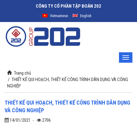
CÔNG TY CỔ PHẦN TẬP ĐOÀN 202
Vietnamese
English
Toggle
naviga
Trang chủ
/
THIẾT KẾ QUI HOẠCH, THIẾT KẾ CÔNG TRÌNH DÂN DỤNG VÀ CÔNG
NGHIỆP
THIẾT KẾ QUI HOẠCH, THIẾT KẾ CÔNG TRÌNH DÂN DỤNG
VÀ CÔNG NGHIỆP
14/01/2021
-
2706