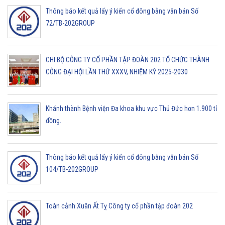
Thông báo kết quả lấy ý kiến cổ đông bằng văn bản Số
72/TB-202GROUP
CHI BỘ CÔNG TY CỔ PHẦN TẬP ĐOÀN 202 TỔ CHỨC THÀNH
CÔNG ĐẠI HỘI LẦN THỨ XXXV, NHIỆM KỲ 2025-2030
Khánh thành Bệnh viện Đa khoa khu vực Thủ Đức hơn 1.900 tỉ
đồng.
Thông báo kết quả lấy ý kiến cổ đông bằng văn bản Số
104/TB-202GROUP
Toàn cảnh Xuân Ất Tỵ Công ty cổ phần tập đoàn 202