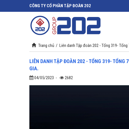
CÔNG TY CỔ PHẦN TẬP ĐOÀN 202
Trang chủ
/
Liên danh Tập đoàn 202 - Tổng 319- Tổng 
LIÊN DANH TẬP ĐOÀN 202 - TỔNG 319- TỔNG 
GIA.
04/05/2023
-
2682