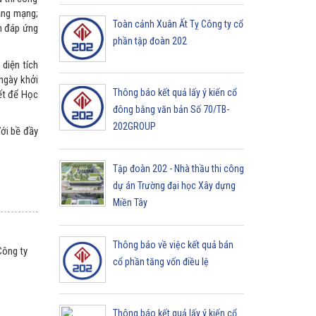
tầng mạng;
Toàn cảnh Xuân Ất Tỵ Công ty cổ
m đáp ứng
phần tập đoàn 202
 diện tích
ngày khởi
Thông báo kết quả lấy ý kiến cổ
iết để Học
đông bằng văn bản Số 70/TB-
202GROUP
Với bề đầy
Tập đoàn 202 - Nhà thầu thi công
dự án Trường đại học Xây dựng
Miền Tây
Thông báo về việc kết quả bán
Công ty
cổ phần tăng vốn điều lệ
Thông báo kết quả lấy ý kiến cổ