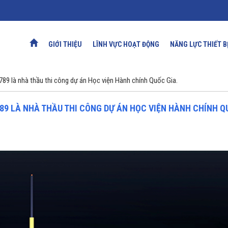
GIỚI THIỆU
LĨNH VỰC HOẠT ĐỘNG
NĂNG LỰC THIẾT B
789 là nhà thầu thi công dự án Học viện Hành chính Quốc Gia.
789 LÀ NHÀ THẦU THI CÔNG DỰ ÁN HỌC VIỆN HÀNH CHÍNH 