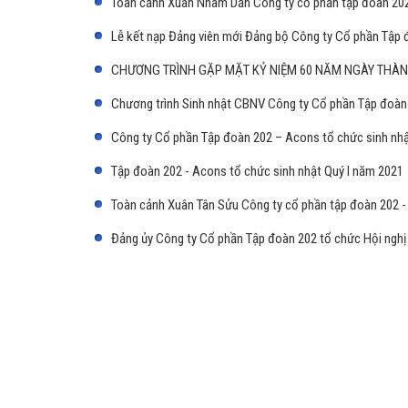
Toàn cảnh Xuân Nhâm Dần Công ty cổ phần tập đoàn 20
Lễ kết nạp Đảng viên mới Đảng bộ Công ty Cổ phần Tập 
CHƯƠNG TRÌNH GẶP MẶT KỶ NIỆM 60 NĂM NGÀY THÀNH 
Chương trình Sinh nhật CBNV Công ty Cổ phần Tập đoàn 
Công ty Cổ phần Tập đoàn 202 – Acons tổ chức sinh nhậ
Tập đoàn 202 - Acons tổ chức sinh nhật Quý I năm 2021
Toàn cảnh Xuân Tân Sửu Công ty cổ phần tập đoàn 202 
Đảng ủy Công ty Cổ phần Tập đoàn 202 tổ chức Hội nghị 