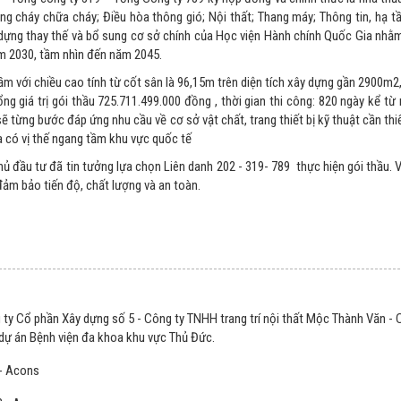
òng cháy chữa cháy; Điều hòa thông gió; Nội thất; Thang máy; Thông tin, hạ 
dựng thay thế và bổ sung cơ sở chính của Học viện Hành chính Quốc Gia nhằ
ăm 2030, tầm nhìn đến năm 2045.
m với chiều cao tính từ cốt sân là 96,15m trên diện tích xây dựng gần 2900m2,
 giá trị gói thầu 725.711.499.000 đồng , thời gian thi công: 820 ngày kể từ 
 từng bước đáp ứng nhu cầu về cơ sở vật chất, trang thiết bị kỹ thuật cần th
a có vị thế ngang tầm khu vực quốc tế
ủ đầu tư đã tin tưởng lựa chọn Liên danh 202 - 319- 789 thực hiện gói thầu. 
 đảm bảo tiến độ, chất lượng và an toàn.
ty Cổ phần Xây dựng số 5 - Công ty TNHH trang trí nội thất Mộc Thành Văn - 
g dự án Bệnh viện đa khoa khu vực Thủ Đức.
 - Acons