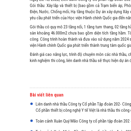
Gói thầu: Xây lắp và thiết bị (bao gồm cả Trạm biến áp; Ph
Điện; Nước; Chống mối; Hạ tầng thuộc Dự án xây dựng Xây 
yêu cầu phát triển của Học viện Hành chính Quốc gia đến n
Gói thầu có quy mô 23 tầng nổi, 1 tầng tum thang, 02 tầng hầ
sàn khoảng 46.000m2 chưa bao gồm diện tích tầng hầm. Tổng
công. Công trình hoàn thành và đưa vào sử dụng năm 2024 sẽ
viện Hành chính Quốc gia phát triển thành trung tâm quốc gi
Đánh giá cao năng lực, trình độ chuyên môn các nhà thầu, ch
kinh nghiệm thi công, liên danh nhà thầu sẽ thực hiện dự án
Bài viết liên quan
Liên danh nhà thầu Công ty Cổ phần Tập đoàn 202- Công 
Cổ phần thiết bị công nghệ Y tế Việt là nhà thầu thi côn
Toàn cảnh Xuân Quý Mão Công ty cổ phần tập đoàn 202