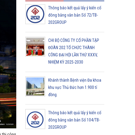
Thông báo kết quả lấy ý kiến cổ
đông bằng văn bản Số 72/TB-
202GROUP
CHI BỘ CÔNG TY CỔ PHẦN TẬP
ĐOÀN 202 TỔ CHỨC THÀNH
CÔNG ĐẠI HỘI LẦN THỨ XXXV,
NHIỆM KỲ 2025-2030
Khánh thành Bệnh viện Đa khoa
khu vực Thủ Đức hơn 1.900 tỉ
đồng.
Thông báo kết quả lấy ý kiến cổ
đông bằng văn bản Số 104/TB-
202GROUP
 thi công