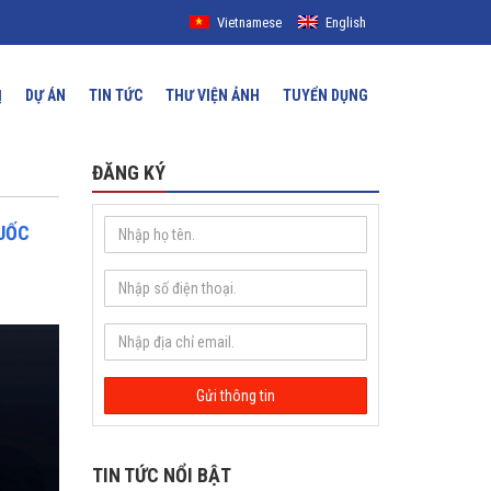
Vietnamese
English
Ị
DỰ ÁN
TIN TỨC
THƯ VIỆN ẢNH
TUYỂN DỤNG
ĐĂNG KÝ
QUỐC
TIN TỨC NỔI BẬT