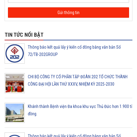
TIN TỨC NỔI BẬT
Thông báo kết quả lấy ý kiến cổ đông bằng văn bản Số
72/TB-202GROUP
CHI BỘ CÔNG TY CỔ PHẦN TẬP ĐOÀN 202 TỔ CHỨC THÀNH
CÔNG ĐẠI HỘI LẦN THỨ XXXV, NHIỆM KỲ 2025-2030
Khánh thành Bệnh viện Đa khoa khu vực Thủ Đức hơn 1.900 tỉ
đồng.
Thông báo kết quả lấy ý kiến cổ đông bằng văn bản Số