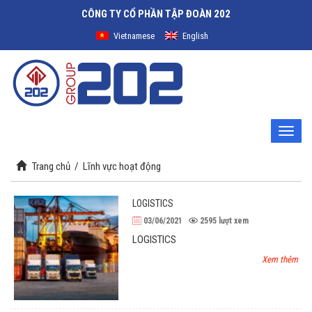
CÔNG TY CỔ PHẦN TẬP ĐOÀN 202
Vietnamese
English
Toggle
naviga
Trang chủ
/ Lĩnh vực hoạt động
LOGISTICS
03/06/2021
2595
lượt xem
LOGISTICS
Xem thêm