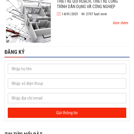
THIẾT KẾ QUI HOẠCH, THIẾT KẾ CÔNG
TRÌNH DÂN DỤNG VÀ CÔNG NGHIỆP
14/01/2021
2707
lượt xem
Xem thêm
ĐĂNG KÝ