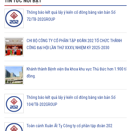
TIN TỨC NỔI BẬT
Thông báo kết quả lấy ý kiến cổ đông bằng văn bản Số
72/TB-202GROUP
CHI BỘ CÔNG TY CỔ PHẦN TẬP ĐOÀN 202 TỔ CHỨC THÀNH
CÔNG ĐẠI HỘI LẦN THỨ XXXV, NHIỆM KỲ 2025-2030
Khánh thành Bệnh viện Đa khoa khu vực Thủ Đức hơn 1.900 tỉ
đồng.
Thông báo kết quả lấy ý kiến cổ đông bằng văn bản Số
104/TB-202GROUP
Toàn cảnh Xuân Ất Tỵ Công ty cổ phần tập đoàn 202