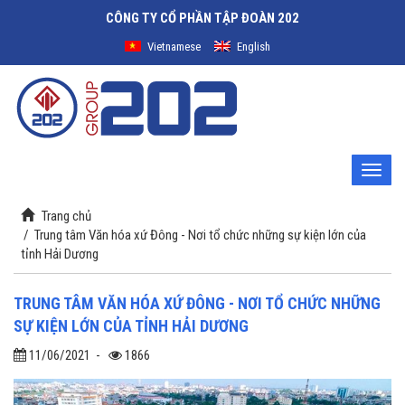
CÔNG TY CỔ PHẦN TẬP ĐOÀN 202
Vietnamese
English
Toggle
naviga
Trang chủ
/
Trung tâm Văn hóa xứ Đông - Nơi tổ chức những sự kiện lớn của
tỉnh Hải Dương
TRUNG TÂM VĂN HÓA XỨ ĐÔNG - NƠI TỔ CHỨC NHỮNG
SỰ KIỆN LỚN CỦA TỈNH HẢI DƯƠNG
11/06/2021
-
1866