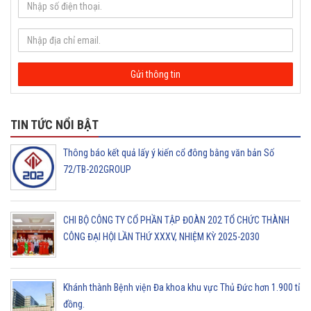
TIN TỨC NỔI BẬT
Thông báo kết quả lấy ý kiến cổ đông bằng văn bản Số
72/TB-202GROUP
CHI BỘ CÔNG TY CỔ PHẦN TẬP ĐOÀN 202 TỔ CHỨC THÀNH
CÔNG ĐẠI HỘI LẦN THỨ XXXV, NHIỆM KỲ 2025-2030
Khánh thành Bệnh viện Đa khoa khu vực Thủ Đức hơn 1.900 tỉ
đồng.